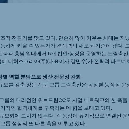
pia (Koudijs)
Ivory Coast
French
a (De Heus)
Mozambique
Portuguese
조적 전환기를 맞고 있다. 단순히 많이 키우는 시대는 지났
능하게 키울 수 있는가가 경쟁력의 새로운 기준이 됐다. 
 전북과 충남 일대에서 6개 법인·농장을 운영하는 드림축산
여정에 디허스코리아(주)(대표이사 강민수)가 전략적 파트너
js Export
농장별 역할 분담으로 생산 전문성 강화
육규모를 갖춘 양돈 전문 그룹 드림축산은 농장별 농장장 운
그룹의 대리점인 위브드림CC도 사업 네트워크의 한 축을
유기적인 협력체계를 구축하는 데 힘을 보태고 있다.
규모화에 그치지 않는다. 각 농장이 유기적으로 연결된 운
그룹 성장의 또 다른 축을 이루고 있다.