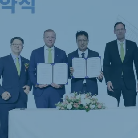
a
Hungary
Hungarian
mar
Indonesia
e
Indonesian
Cambodia
Khmer
a
Egypt (Koudijs)
English