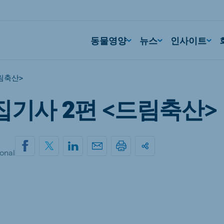
동물영양
뉴스
인사이트
림축산>
기사 2편 <드림축산>
onal
ium
Germany
nd French
German
gal
Czech Republic
ese
Czech