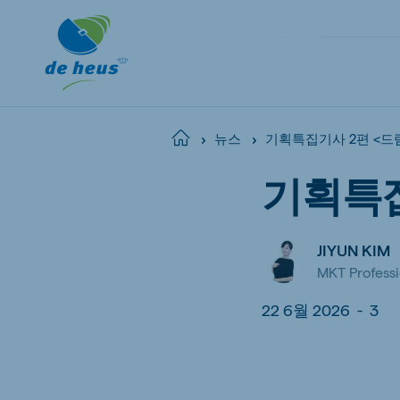
기획특집기사 2편 <드
Home
뉴스
기획특집
Global
English
JIYUN KIM
MKT Professi
22 6월 2026
-
3
Netherlands
Belg
Dutch
Dutch a
Poland
Portu
Polish
Portugu