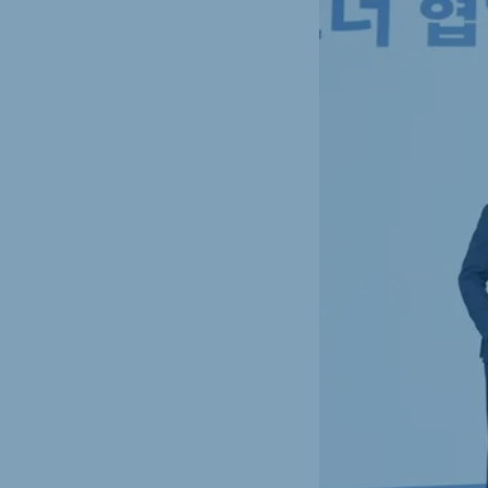
Spain
Serbi
Spanish
Serbian
Slovakia
Slovak
Vietnam
Myan
Vietnamese
Burmes
Philippines
India
English
English
South Africa
Ghan
English
English